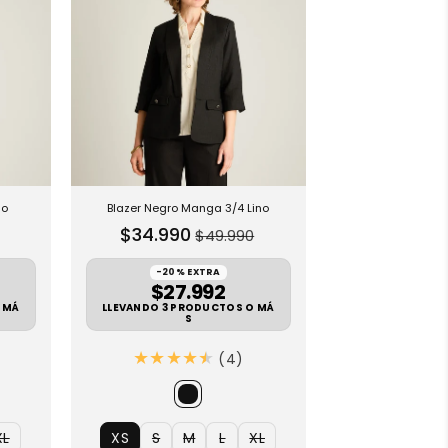
e
e
e
e
e
e
b
l
e
no
Blazer Negro Manga 3/4 Lino
P
$34.990
$49.990
r
e
-20% EXTRA
$27.992
c
 MÁ
LLEVANDO 3 PRODUCTOS O MÁ
i
S
o
s
4
(4)
d
R
Talla no disponible
e
e
o
s
XL
XS
S
M
L
XL
f
e
T
T
T
T
T
T