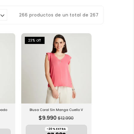
266 productos de un total de 267
23% off
pado
Blusa Coral Sin Manga Cuello V
P
$9.990
$12.990
r
e
-20% EXTRA