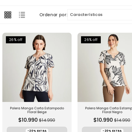
i
ó
Ordenar por:
n
:
26% off
26% off
Polera Manga Corta Estampado
Polera Manga Corta Estam
Floral Beige
Floral Negro
P
P
$10.990
$10.990
$14.990
$14.990
r
r
e
e
-20% EXTRA
-20% EXTRA