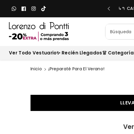
e
O GRATIS EN COMPRAS SOBRE $60.000 PESOS
↳↰ CAM
Translation
Facebook
Instagram
TikTok
al
missing:
c
es.general.social.links.Whatsapp
o
n
Búsqueda
t
e
ni
Ver Todo Vestuario
✨ Recién Llegados
👗 Categoría
d
o
Inicio
¡Preparaté Para El Verano!
LLEV
Ver