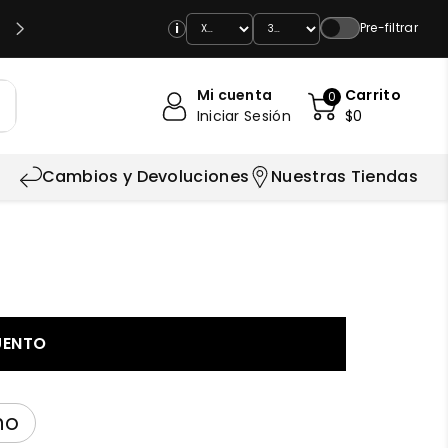
💳 HASTA 9 CUOTAS CON T. CRÉDITO Y HASTA 3 CUOTAS
Pre-filtrar
i
DÉBITO
Mi cuenta
Carrito
0
Iniciar Sesión
$0
Cambios y Devoluciones
Nuestras Tiendas
UENTO
no