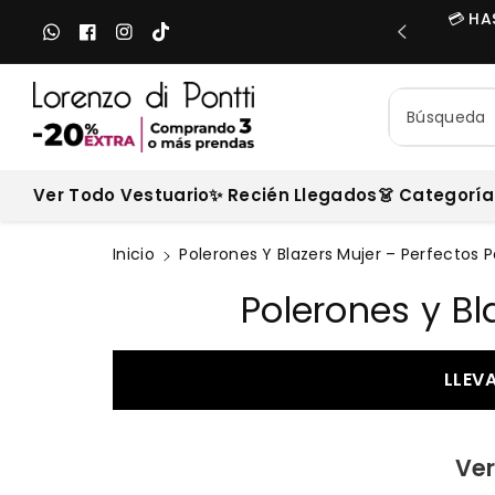
e
CAMBIOS GRATIS - NO PAGAS NINGÚN ENVÍO EN TUS CAMBIO
Translation
Facebook
Instagram
TikTok
al
missing:
c
es.general.social.links.Whatsapp
o
n
Búsqueda
t
e
ni
Ver Todo Vestuario
✨ Recién Llegados
👗 Categoría
d
o
Inicio
Polerones Y Blazers Mujer – Perfectos P
C
Polerones y Bl
o
l
LLEV
e
c
Ver
c