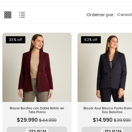
Ordenar por:
33% off
62% off
Blazer Burdeo con Doble Botón en
Blazer Azul Básico Punto Ro
Tela Plana
Dos Bolsillos
P
P
$29.990
$14.990
$44.990
$39.990
r
r
e
e
-20% EXTRA
-20% EXTRA