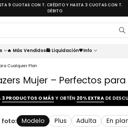
💳 HASTA 9 CUOTAS CON T. CRÉDITO Y HASTA 3 CUO
S!
DÉBITO
s
🔥 Más Vendidos
🛍️ Liquidación
💗Info
ara Cualquier Plan
azers Mujer – Perfectos para
A
3 PRODUCTOS O MÁS
Y OBTÉN
20% EXTRA
DE DESC
Modelo
Plus
Adulta
En pla
 foto: