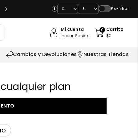
TAS CON T.
Pre-filtrar
i
Mi cuenta
Carrito
0
Iniciar Sesión
$0
Cambios y Devoluciones
Nuestras Tiendas
 cualquier plan
UENTO
no