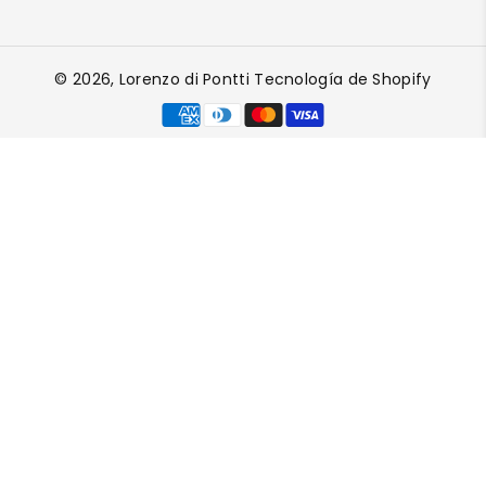
© 2026,
Lorenzo di Pontti
Tecnología de Shopify
F
o
r
m
a
s
d
e
p
a
g
o