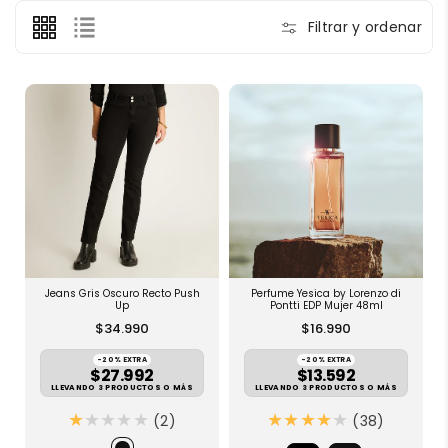
:
Filtrar y ordenar
Jeans Gris Oscuro Recto Push
Perfume Yesica by Lorenzo di
Up
Pontti EDP Mujer 48ml
$34.990
$16.990
-20% EXTRA
-20% EXTRA
$27.992
$13.592
LLEVANDO 3 PRODUCTOS O MÁS
LLEVANDO 3 PRODUCTOS O MÁS
2
3
(2)
(38)
R
8