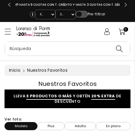
AMBIOS!
💳 HASTA 9 CUOTAS CON T. CRÉDITO Y HASTA 3 CUOTAS CON T. DÉBITO
e
al
Pre-filtrar
i
c
o
0
n
t
e
Búsqueda
ni
d
o
Inicio
Nuestros Favoritos
C
Nuestros Favoritos
o
l
LLEVA
3 PRODUCTOS O MÁS
Y OBTÉN
20% EXTRA
DE
e
DESCUENTO
c
c
Ver foto:
i
ó
Modelo
Plus
Adulta
En plano
n